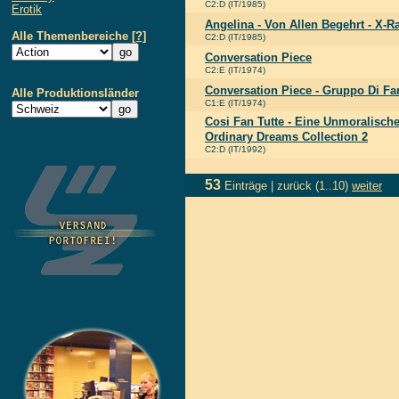
C2:D (IT/1985)
Erotik
Angelina - Von Allen Begehrt - X-R
Alle Themenbereiche
[?]
C2:D (IT/1985)
Conversation Piece
C2:E (IT/1974)
Conversation Piece - Gruppo Di Fam
Alle Produktionsländer
C1:E (IT/1974)
Cosi Fan Tutte - Eine Unmoralische
Ordinary Dreams Collection 2
C2:D (IT/1992)
53
Einträge |
zurück
(1..10)
weiter