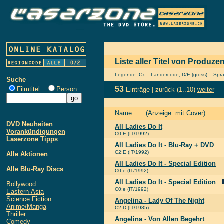
Liste aller Titel von Produze
Legende: Cx = Ländercode, D/E (gross) = Sprach
Suche
53
Filmtitel
Person
Einträge |
zurück
(1..10)
weiter
Name
(Anzeige:
mit Cover
)
DVD Neuheiten
All Ladies Do It
Vorankündigungen
C0:E (IT/1992)
Laserzone Tipps
All Ladies Do It - Blu-Ray + DVD
C2:E (IT/1992)
Alle Aktionen
All Ladies Do It - Special Edition
Alle Blu-Ray Discs
C0:e (IT/1992)
All Ladies Do It - Special Edition
Bollywood
C0:e (IT/1992)
Eastern-Asia
Science Fiction
Angelina - Lady Of The Night
Anime/Manga
C2:D (IT/1985)
Thriller
Angelina - Von Allen Begehrt
Comedy