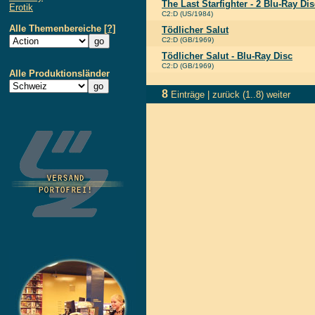
The Last Starfighter - 2 Blu-Ray D
Erotik
C2:D (US/1984)
Alle Themenbereiche
[?]
Tödlicher Salut
C2:D (GB/1969)
Tödlicher Salut - Blu-Ray Disc
C2:D (GB/1969)
Alle Produktionsländer
8
Einträge |
zurück
(1..8)
weiter