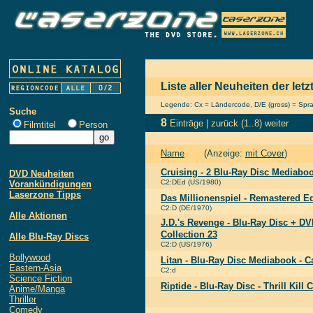
Liste aller Neuheiten der let
Legende: Cx = Ländercode, D/E (gross) = Sprach
Suche
8
Einträge |
zurück
(1..8)
weiter
Filmtitel
Person
Name
(Anzeige:
mit Cover
)
Cruising - 2 Blu-Ray Disc Mediabo
DVD Neuheiten
C2:DEd (US/1980)
Vorankündigungen
Laserzone Tipps
Das Millionenspiel - Remastered Ed
C2:D (DE/1970)
Alle Aktionen
J.D.'s Revenge - Blu-Ray Disc + D
Collection 23
Alle Blu-Ray Discs
C2:D (US/1976)
Bollywood
Litan - Blu-Ray Disc Mediabook - 
Eastern-Asia
C2:d
Science Fiction
Riptide - Blu-Ray Disc - Thrill Kill 
Anime/Manga
Thriller
Comedy