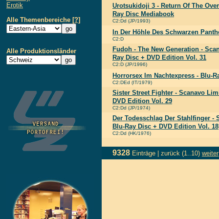
Erotik
Urotsukidoji 3 - Return Of The Over
Ray Disc Mediabook
Alle Themenbereiche
[?]
C2:Dd (JP/1993)
In Der Höhle Des Schwarzen Panth
C2:D
Fudoh - The New Generation - Scan
Alle Produktionsländer
Ray Disc + DVD Edition Vol. 31
C2:D (JP/1996)
Horrorsex Im Nachtexpress - Blu-R
C2:DEd (IT/1979)
Sister Street Fighter - Scanavo Lim
DVD Edition Vol. 29
C2:Dd (JP/1974)
Der Todesschlag Der Stahlfinger -
Blu-Ray Disc + DVD Edition Vol. 18
C2:Dd (HK/1976)
9328
Einträge |
zurück
(1..10)
weiter