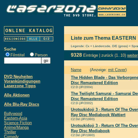
Liste zum Thema EASTERN
Legende: Cx = Ländercode, D/E (gross) = Sprach
Suche
9328
Filmtitel
Person
Einträge |
zurück
(1..10)
weiter
Name
(Anzeige:
mit Cover
)
DVD Neuheiten
The Hidden Blade - Das Verborgene
Vorankündigungen
Disc Remastered Edition
Laserzone Tipps
C2:D (JP/2004)
The Twilight Samurai - Samurai D
Alle Aktionen
Disc Remastered Edition
C2:D (JP/2002)
Alle Blu-Ray Discs
Urotsukidoji 3 - Return Of The Over
Bollywood
Ray Disc Mediabook Wattiert
Eastern-Asia
C2:Dd (JP/1993)
Science Fiction
Urotsukidoji 3 - Return Of The Over
Anime/Manga
Ray Disc Mediabook
Thriller
C2:Dd (JP/1993)
Comedy