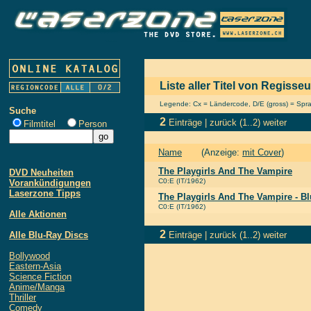
Liste aller Titel von Regisse
Legende: Cx = Ländercode, D/E (gross) = Sprach
Suche
2
Einträge |
zurück
(1..2)
weiter
Filmtitel
Person
Name
(Anzeige:
mit Cover
)
The Playgirls And The Vampire
DVD Neuheiten
C0:E (IT/1962)
Vorankündigungen
Laserzone Tipps
The Playgirls And The Vampire - Bl
C0:E (IT/1962)
Alle Aktionen
2
Alle Blu-Ray Discs
Einträge |
zurück
(1..2)
weiter
Bollywood
Eastern-Asia
Science Fiction
Anime/Manga
Thriller
Comedy