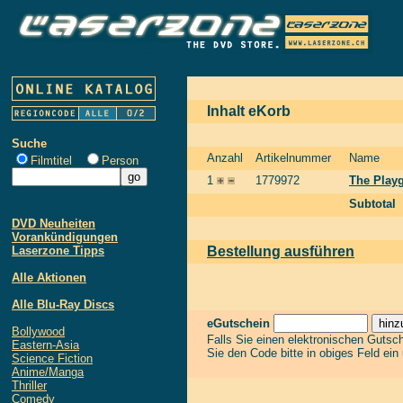
Inhalt eKorb
Suche
Anzahl
Artikelnummer
Name
Filmtitel
Person
1
1779972
The Playg
Subtotal
DVD Neuheiten
Vorankündigungen
Laserzone Tipps
Bestellung ausführen
Alle Aktionen
Alle Blu-Ray Discs
eGutschein
Bollywood
Falls Sie einen elektronischen Gutsc
Eastern-Asia
Sie den Code bitte in obiges Feld ein
Science Fiction
Anime/Manga
Thriller
Comedy