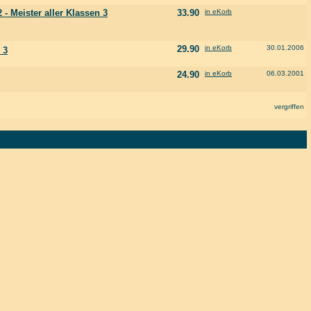
 - Meister aller Klassen 3
33.90
in eKorb
29.90
in eKorb
30.01.2006
 3
24.90
in eKorb
06.03.2001
vergriffen