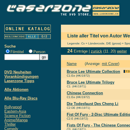
Liste aller Titel von Autor We
Legende: Cx = Ländercode, D/E (gross) = Sprac
Suche
24
Einträge |
zurück
(11..20)
weiter
Filmtitel
Person
Name
(Anzeige:
mit Cover
)
Bruce Lee Ultimate Collection
DVD Neuheiten
C1:Ee (HK/1972)
Vorankündigungen
Laserzone Tipps
Bruce Lee Ultimate Trilogy
C1: (HK/1971)
Alle Aktionen
Chinese Connection
C1:Ee (HK/1972)
Alle Blu-Ray Discs
Die Todesfaust Des Cheng Li
Bollywood
C2:DE (HK/1971)
Eastern-Asia
Fist Of Fury - 2-Disc Ultimate Editi
Science Fiction
C2:E (HK/1972)
Anime/Manga
Thriller
Fists Of Fury - The Chinese Conne
Comedy
C0: (HK/1971)