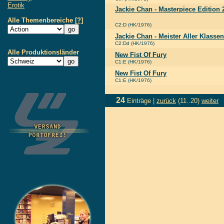
Erotik
Jackie Chan - Masterpiece Edition 2
Alle Themenbereiche
[?]
C2:D (HK/1976)
Jackie Chan - Meister Aller Klassen
C2:Dd (HK/1976)
Alle Produktionsländer
New Fist Of Fury
C1:E (HK/1976)
New Fist Of Fury
C1:E (HK/1976)
24
Einträge |
zurück
(11..20)
weiter