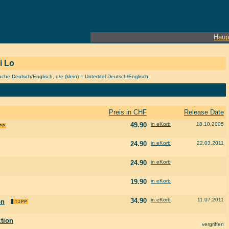
Haup
i Lo
he Deutsch/Englisch, d/e (klein) = Untertitel Deutsch/Englisch
Preis in CHF
Release Date
49.90
in eKorb
18.10.2005
24.90
in eKorb
22.03.2011
24.90
in eKorb
19.90
in eKorb
34.90
in eKorb
11.07.2011
on
ction
vergriffen