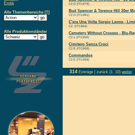
Erotik
C2:D (IT/1979)
Bud Spencer & Terence Hill 20er M
Alle Themenbereiche
[?]
C2:D (IT/1981)
C'era Una Volta Sergio Leone - Lim
C2: (IT/1964)
Alle Produktionsländer
Cemetery Without Crosses - Blu-R
C2:e (IT/1969)
Cimitero Senza Croci
C2:E (IT/1969)
Commandos
C2:E (IT/1968)
314
Einträge |
zurück
(1..10)
weiter