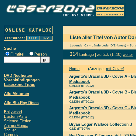
Liste aller Titel von Autor D
Legende: Cx = Ländercode, D/E (gross) = Sprach
Suche
314
Filmtitel
Person
Einträge |
zurück
(1..10)
weiter
Name
(Anzeige:
mit Cover
)
DVD Neuheiten
Argento's Dracula 3D - Cover A - B
Vorankündigungen
Mediabook
Laserzone Tipps
C2:DEd (IT/2012)
Argento's Dracula 3D - Cover B - B
Alle Aktionen
Mediabook
C2:DEd (IT/2012)
Alle Blu-Ray Discs
Argento's Dracula 3D - Cover C - B
Bollywood
Mediabook
Eastern-Asia
C2:DEd (IT/2012)
Science Fiction
Bryan Edgar Wallace Collection 3
Anime/Manga
C2:D (IT/1970)
Thriller
Comedy
Bud Spencer & Terence Hill - 20 Bl