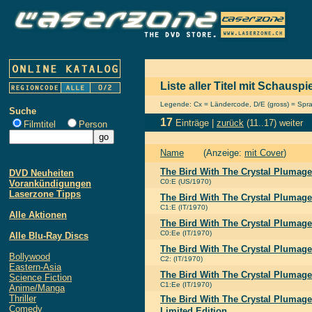
Liste aller Titel mit Schauspi
Legende: Cx = Ländercode, D/E (gross) = Sprach
Suche
17
Einträge |
zurück
(11..17)
weiter
Filmtitel
Person
Name
(Anzeige:
mit Cover
)
The Bird With The Crystal Plumage
DVD Neuheiten
C0:E (US/1970)
Vorankündigungen
Laserzone Tipps
The Bird With The Crystal Plumage
C1:E (IT/1970)
Alle Aktionen
The Bird With The Crystal Plumage
C0:Ee (IT/1970)
Alle Blu-Ray Discs
The Bird With The Crystal Plumage
Bollywood
C2: (IT/1970)
Eastern-Asia
The Bird With The Crystal Plumage
Science Fiction
C1:Ee (IT/1970)
Anime/Manga
Thriller
The Bird With The Crystal Plumage
Comedy
Limited Edition