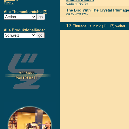
Erotik
C2:Ee (IT/1970)
The Bird With The Crystal Plumage 
Alle Themenbereiche
[?]
C0:Ee (IT/1970)
17
Einträge |
zurück
(11..17)
weiter
Alle Produktionsländer