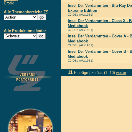
Erotik
Insel Der Verdammten - Blu-Ray Di
Extreme Edition
Alle Themenbereiche
[?]
C2:DEd (AU/1981)
Insel Der Verdammten - Class X - 
Mediabook
C2:DEd (AU/1981)
Alle Produktionsländer
Insel Der Verdammten - Cover A - 
Mediabook
C2:DEd (AU/1981)
Insel Der Verdammten - Cover B - 
Mediabook
C2:DEd (AU/1981)
11
Einträge |
zurück
(1..10)
weiter