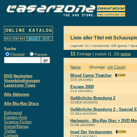
Liste aller Titel mit Schaus
Legende: Cx = Ländercode, D/E (gross) = Sprach
Suche
11
Einträge |
zurück
(1..10)
weiter
Filmtitel
Person
Name
(Anzeige:
mit Cover
)
Blood Camp Thatcher
DVD Neuheiten
C2:E (AU/1981)
Vorankündigungen
Laserzone Tipps
Escape 2000
C1:E (AU/1981)
Alle Aktionen
Gefährliche Brandung 2
C2:DEd! (AU/2003)
Alle Blu-Ray Discs
Gefährliche Brandung 2 - Special E
Bollywood
C2:DEd (AU/2003)
Eastern-Asia
Harlequin - Blu-Ray Disc + DVD M
Science Fiction
C2:DE (AU/1980)
Anime/Manga
Thriller
Insel Der Verdammten
Comedy
C2:DEd (AU/1981)