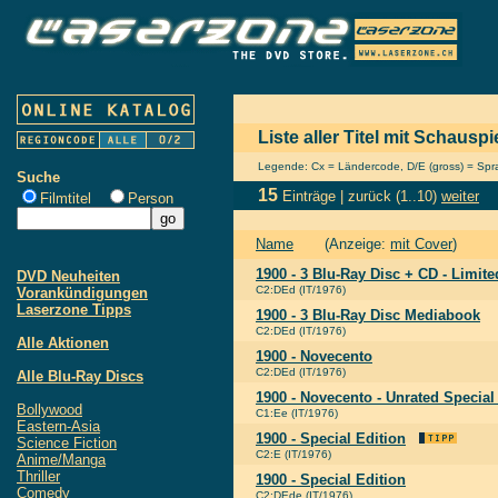
Liste aller Titel mit Schausp
Legende: Cx = Ländercode, D/E (gross) = Sprac
Suche
15
Einträge |
zurück
(1..10)
weiter
Filmtitel
Person
Name
(Anzeige:
mit Cover
)
1900 - 3 Blu-Ray Disc + CD - Limite
DVD Neuheiten
C2:DEd (IT/1976)
Vorankündigungen
Laserzone Tipps
1900 - 3 Blu-Ray Disc Mediabook
C2:DEd (IT/1976)
Alle Aktionen
1900 - Novecento
C2:DEd (IT/1976)
Alle Blu-Ray Discs
1900 - Novecento - Unrated Special
Bollywood
C1:Ee (IT/1976)
Eastern-Asia
1900 - Special Edition
Science Fiction
C2:E (IT/1976)
Anime/Manga
Thriller
1900 - Special Edition
Comedy
C2:DEde (IT/1976)