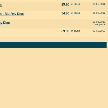
29.90
in eKorb
15.05.2012
on
34.90
in eKorb
15.05.2012
on - Blu-Ray Disc
13.06.2013
ay Disc
vergriffen
69.90
in eKorb
03.09.2003