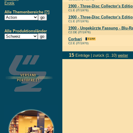
Erotik
1900 - Three-Disc Collector's Editi
C1:E (IT/1976)
Alle Themenbereiche
[?]
1900 - Three-Disc Collector's Editi
C1:E (IT/1976)
1900 - Ungekürzte Fassung - Blu-R
Alle Produktionsländer
C2:DE (IT/1976)
Corbari
C2:E (IT/1970)
15
Einträge |
zurück
(1..10)
weiter