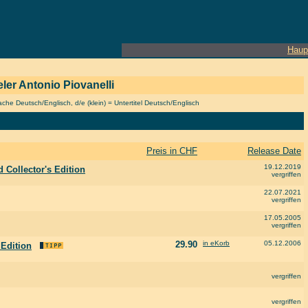
Haup
ieler Antonio Piovanelli
he Deutsch/Englisch, d/e (klein) = Untertitel Deutsch/Englisch
Preis in CHF
Release Date
19.12.2019
d Collector's Edition
vergriffen
22.07.2021
vergriffen
17.05.2005
vergriffen
29.90
in eKorb
05.12.2006
 Edition
vergriffen
vergriffen