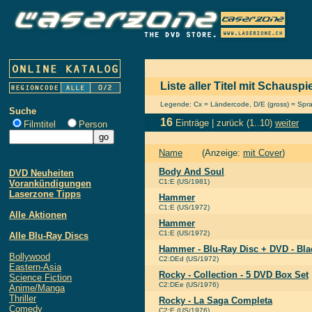
Liste aller Titel mit Schausp
Legende: Cx = Ländercode, D/E (gross) = Sprach
Suche
16
Einträge |
zurück
(1..10)
weiter
Filmtitel
Person
Name
(Anzeige:
mit Cover
)
Body And Soul
DVD Neuheiten
C1:E (US/1981)
Vorankündigungen
Laserzone Tipps
Hammer
C1:E (US/1972)
Alle Aktionen
Hammer
C1:E (US/1972)
Alle Blu-Ray Discs
Hammer - Blu-Ray Disc + DVD - Bla
Bollywood
C2:DEd (US/1972)
Eastern-Asia
Rocky - Collection - 5 DVD Box Set
Science Fiction
C2:DEe (US/1976)
Anime/Manga
Thriller
Rocky - La Saga Completa
Comedy
C2:E (US/1976)