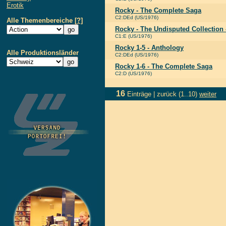
Erotik
Rocky - The Complete Saga
C2:DEd (US/1976)
Alle Themenbereiche
[?]
Rocky - The Undisputed Collection 
C1:E (US/1976)
Rocky 1-5 - Anthology
Alle Produktionsländer
C2:DEd (US/1976)
Rocky 1-6 - The Complete Saga
C2:D (US/1976)
16
Einträge |
zurück
(1..10)
weiter