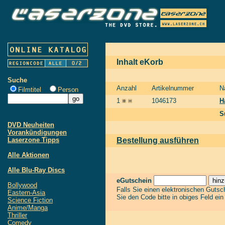
Inhalt eKorb
Suche
Anzahl
Artikelnummer
N
Filmtitel
Person
1
1046173
H
S
DVD Neuheiten
Vorankündigungen
Laserzone Tipps
Bestellung ausführen
Alle Aktionen
Alle Blu-Ray Discs
eGutschein
Bollywood
Falls Sie einen elektronischen Guts
Eastern-Asia
Sie den Code bitte in obiges Feld ei
Science Fiction
Anime/Manga
Thriller
Comedy