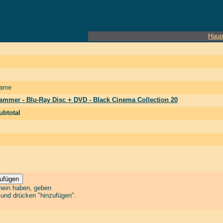
Haup
ame
ammer - Blu-Ray Disc + DVD - Black Cinema Collection 20
ubtotal
chein haben, geben
n und drücken "hinzufügen".