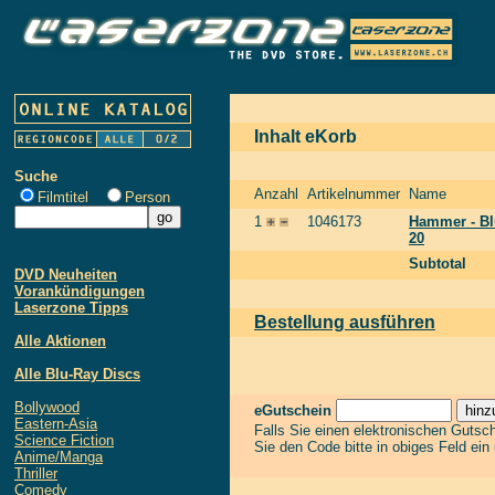
Inhalt eKorb
Suche
Anzahl
Artikelnummer
Name
Filmtitel
Person
1
1046173
Hammer - Bl
20
Subtotal
DVD Neuheiten
Vorankündigungen
Laserzone Tipps
Bestellung ausführen
Alle Aktionen
Alle Blu-Ray Discs
Bollywood
eGutschein
Eastern-Asia
Falls Sie einen elektronischen Gutsc
Science Fiction
Sie den Code bitte in obiges Feld ein
Anime/Manga
Thriller
Comedy