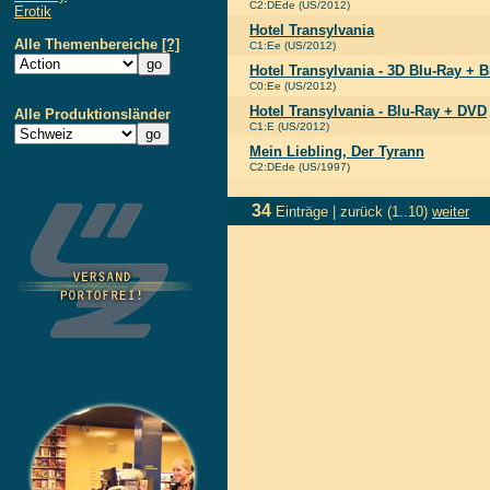
C2:DEde (US/2012)
Erotik
Hotel Transylvania
Alle Themenbereiche
[?]
C1:Ee (US/2012)
Hotel Transylvania - 3D Blu-Ray + 
C0:Ee (US/2012)
Hotel Transylvania - Blu-Ray + DVD
Alle Produktionsländer
C1:E (US/2012)
Mein Liebling, Der Tyrann
C2:DEde (US/1997)
34
Einträge |
zurück
(1..10)
weiter