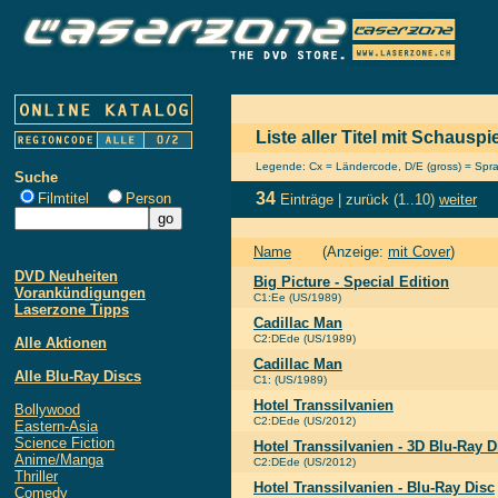
Liste aller Titel mit Schausp
Legende: Cx = Ländercode, D/E (gross) = Sprach
Suche
34
Filmtitel
Person
Einträge |
zurück
(1..10)
weiter
Name
(Anzeige:
mit Cover
)
DVD Neuheiten
Big Picture - Special Edition
Vorankündigungen
C1:Ee (US/1989)
Laserzone Tipps
Cadillac Man
C2:DEde (US/1989)
Alle Aktionen
Cadillac Man
Alle Blu-Ray Discs
C1: (US/1989)
Hotel Transsilvanien
Bollywood
C2:DEde (US/2012)
Eastern-Asia
Science Fiction
Hotel Transsilvanien - 3D Blu-Ray D
Anime/Manga
C2:DEde (US/2012)
Thriller
Hotel Transsilvanien - Blu-Ray Disc
Comedy