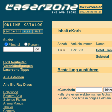
Inhalt eKorb
Suche
Anzahl
Artikelnummer
Name
Filmtitel
Person
1
1291533
Hotel Tra
Subtotal
DVD Neuheiten
Vorankündigungen
Laserzone Tipps
Bestellung ausführen
Alle Aktionen
Alle Blu-Ray Discs
eGutschein
Bollywood
Falls Sie einen elektronischen Gutsc
Eastern-Asia
Sie den Code bitte in obiges Feld ein
Science Fiction
Anime/Manga
Thriller
Comedy