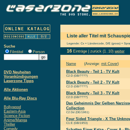
Liste aller Titel mit Schausp
Legende: Cx = Ländercode, D/E (gross) = Sprach
Suche
16
Einträge |
zurück
(1..10)
weiter
Filmtitel
Person
Name
(Anzeige:
mit Cover
)
Black Beauty - Teil 1 - TV Kult
DVD Neuheiten
C2:D (GB/????)
Vorankündigungen
Laserzone Tipps
Black Beauty - Teil 2 - TV Kult
C2:D (GB/????)
Alle Aktionen
Black Beauty - Teil 3 - TV Kult
C2:D (GB/????)
Alle Blu-Ray Discs
Das Geheimnis Der Gelben Narzisse
Bollywood
Collection
Eastern-Asia
C2:Dd (DE/1961)
Science Fiction
Four Sided Triangle - X The Unkno
Anime/Manga
C1:E (GB/1953)
Thriller
Comedy
Schatten Einer Katze - Cover A - B