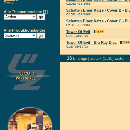
Erotik
C2:DEd (GB/1961)
Schatten Einer Katze - Cover B - B
Alle Themenbereiche
[?]
C2:DEd (GB/1961)
Schatten Einer Katze - Cover C - B
C2:DEd (GB/1961)
Alle Produktionsländer
Tower Of Evil
C1:E (GB/1972)
Tower Of Evil - Blu-Ray Disc
C1:E (GB/1972)
16
Einträge |
zurück
(1..10)
weiter