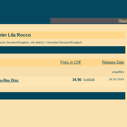
Haup
ieler Lila Rocco
he Deutsch/Englisch, d/e (klein) = Untertitel Deutsch/Englisch
Preis in CHF
Release Date
vergriffen
34.90
in eKorb
26.03.2024
lu-Ray Disc