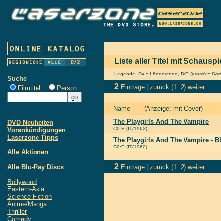
Liste aller Titel mit Schausp
Legende: Cx = Ländercode, D/E (gross) = Sprac
Suche
2
Einträge |
zurück
(1..2)
weiter
Filmtitel
Person
Name
(Anzeige:
mit Cover
)
The Playgirls And The Vampire
DVD Neuheiten
C0:E (IT/1962)
Vorankündigungen
Laserzone Tipps
The Playgirls And The Vampire - B
C0:E (IT/1962)
Alle Aktionen
2
Alle Blu-Ray Discs
Einträge |
zurück
(1..2)
weiter
Bollywood
Eastern-Asia
Science Fiction
Anime/Manga
Thriller
Comedy