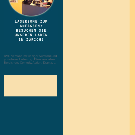
DVD Versand mit riesiger Auswahl und
portofreier Lieferung. Filme aus allen
Bereichen: Comedy, Action, Drama, ...