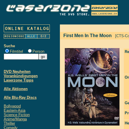
First Men In The Moon
[CTS-Co
Suche
Filmtitel
Person
Re
DVD Neuheiten
Vorankündigungen
Or
Laserzone Tipps
Alle Aktionen
Alle Blu-Ray Discs
Ge
Bollywood
Eastern-Asia
Pr
Science Fiction
Anime/Manga
He
Thriller
Comedy