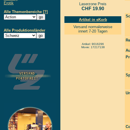
Erotik
Laserzone Preis
CHF 19.90
Alle Themenbereiche
[?]
Sc
Artikel in eKorb
Versand normalerweise
Alle Produktionsländer
innert 7-20 Tagen
Re
Artikel: 9016296
Movie: 17217138
Au
Pr
Sp
Un
Co