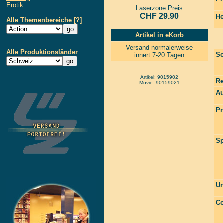
Erotik
Laserzone Preis
CHF 29.90
He
Alle Themenbereiche
[?]
Artikel in eKorb
Versand normalerweise
Alle Produktionsländer
Sc
innert 7-20 Tagen
Artikel: 9015902
Re
Movie: 90159021
Au
Pr
Sp
Un
Co