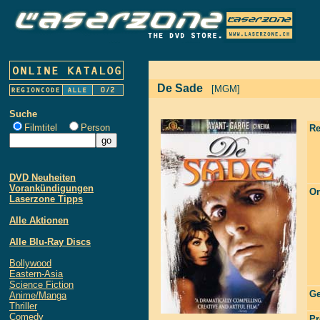
De Sade
[MGM]
Suche
Filmtitel
Person
Re
DVD Neuheiten
Vorankündigungen
Or
Laserzone Tipps
Alle Aktionen
Alle Blu-Ray Discs
Bollywood
Eastern-Asia
Science Fiction
Ge
Anime/Manga
Thriller
Comedy
Pr