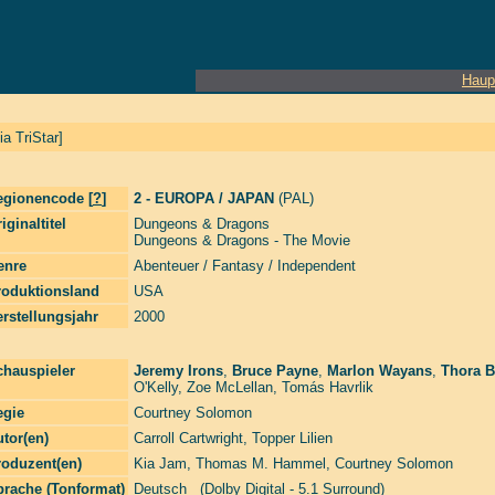
Haup
a TriStar]
egionencode [
?
]
2 - EUROPA / JAPAN
(PAL)
iginaltitel
Dungeons & Dragons
Dungeons & Dragons - The Movie
enre
Abenteuer / Fantasy / Independent
roduktionsland
USA
rstellungsjahr
2000
chauspieler
Jeremy Irons
,
Bruce Payne
,
Marlon Wayans
,
Thora B
O'Kelly
,
Zoe McLellan
,
Tomás Havrlik
egie
Courtney Solomon
tor(en)
Carroll Cartwright
,
Topper Lilien
roduzent(en)
Kia Jam
,
Thomas M. Hammel
,
Courtney Solomon
prache (Tonformat)
Deutsch (Dolby Digital - 5.1 Surround)