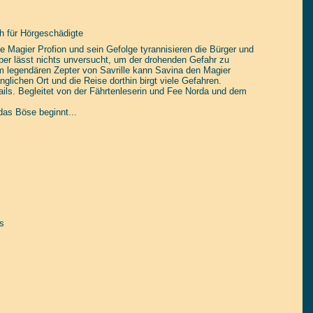
h für Hörgeschädigte
se Magier Profion und sein Gefolge tyrannisieren die Bürger und
ber lässt nichts unversucht, um der drohenden Gefahr zu
dem legendären Zepter von Savrille kann Savina den Magier
lichen Ort und die Reise dorthin birgt viele Gefahren.
ails. Begleitet von der Fährtenleserin und Fee Norda und dem
das Böse beginnt...
s
tain yourself!