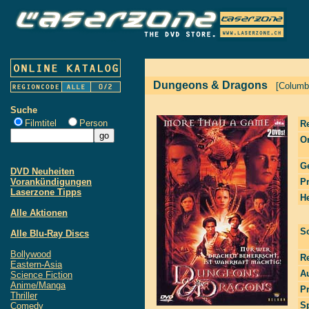
Dungeons & Dragons
[Columbi
Suche
Filmtitel
Person
R
Or
G
DVD Neuheiten
Vorankündigungen
P
Laserzone Tipps
He
Alle Aktionen
S
Alle Blu-Ray Discs
Bollywood
R
Eastern-Asia
Au
Science Fiction
Anime/Manga
P
Thriller
S
Comedy