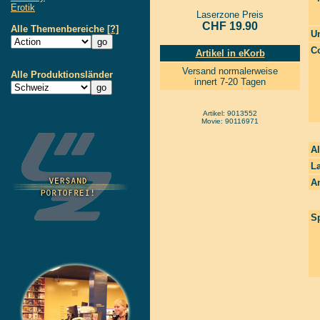
Erotik
Laserzone Preis
CHF 19.90
Alle Themenbereiche
[?]
Un
Co
Artikel in eKorb
Versand normalerweise
Alle Produktionsländer
innert 7-20 Tagen
Artikel: 9013552
Movie: 90116971
Al
La
A
Sp