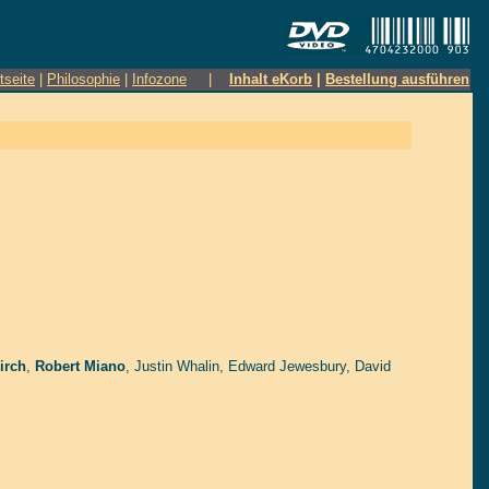
tseite
|
Philosophie
|
Infozone
|
Inhalt eKorb
|
Bestellung ausführen
irch
,
Robert Miano
,
Justin Whalin
,
Edward Jewesbury
,
David