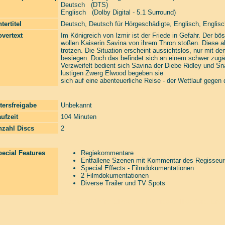
Deutsch (DTS)
Englisch (Dolby Digital - 5.1 Surround)
tertitel
Deutsch, Deutsch für Hörgeschädigte, Englisch, Englisc
vertext
Im Königreich von Izmir ist der Friede in Gefahr. Der bö
wollen Kaiserin Savina von ihrem Thron stoßen. Diese a
trotzen. Die Situation erscheint aussichtslos, nur mit 
besiegen. Doch das befindet sich an einem schwer zugäng
Verzweifelt bedient sich Savina der Diebe Ridley und Sn
lustigen Zwerg Elwood begeben sie
sich auf eine abenteuerliche Reise - der Wettlauf gegen 
tersfreigabe
Unbekannt
ufzeit
104 Minuten
nzahl Discs
2
ecial Features
Regiekommentare
Entfallene Szenen mit Kommentar des Regisseur
Special Effects - Filmdokumentationen
2 Filmdokumentationen
Diverse Trailer und TV Spots
Laserzone Online Shop. The Filmfreaks That Care. Enter