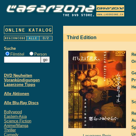
Third Edition
Suche
Filmtitel
Person
Re
Or
Ge
DVD Neuheiten
Vorankündigungen
Pr
Laserzone Tipps
He
Alle Aktionen
Sc
Alle Blu-Ray Discs
Bollywood
Re
Eastern-Asia
Au
Science Fiction
Anime/Manga
Sp
Thriller
Un
Comedy
Laserzone Preis