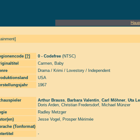
Haup
tainment]
egionencode [
?
]
0 - Codefree
(NTSC)
iginaltitel
Carmen, Baby
enre
Drama / Krimi / Lovestory / Independent
roduktionsland
USA
rstellungsjahr
1967
chauspieler
Arthur Brauss
,
Barbara Valentin
,
Carl Möhner
,
Uta L
Doris Arden
,
Christian Fredersdorf
,
Michael Münzer
egie
Radley Metzger
tor(en)
Jesse Vogel
,
Prosper Mérimée
prache (Tonformat)
tertitel
-