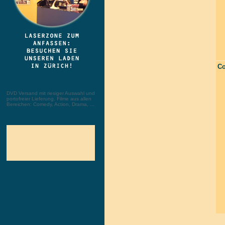
Co
DVD Versand mit riesiger Auswahl und
portofreier Lieferung. Filme aus allen
Bereichen: Comedy, Action, Drama, ...