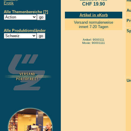
Re
Erotik
CHF 19.90
Au
Alle Themenbereiche
[?]
Artikel in eKorb
Pr
Versand normalerweise
innert 7-20 Tagen
Alle Produktionsländer
Sp
Artikel: 9000111
Movie: 90001111
Un