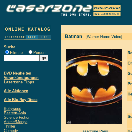
Batman
[Warner Home Video]
Suche
Filmtitel
Person
Re
Or
DVD Neuheiten
Ge
Vorankündigungen
Laserzone Tipps
Pr
Alle Aktionen
He
Alle Blu-Ray Discs
Bollywood
Eastern-Asia
Sc
Science Fiction
Anime/Manga
Thriller
Comedy
Laserzone Preis