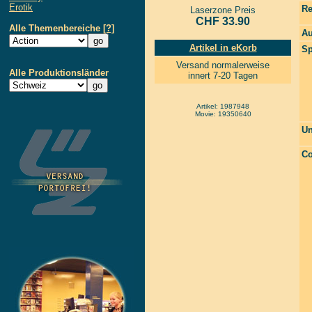
Erotik
Re
Laserzone Preis
CHF 33.90
Alle Themenbereiche
[?]
Au
Artikel in eKorb
Sp
Versand normalerweise
Alle Produktionsländer
innert 7-20 Tagen
Artikel: 1987948
Movie: 19350640
Un
Co