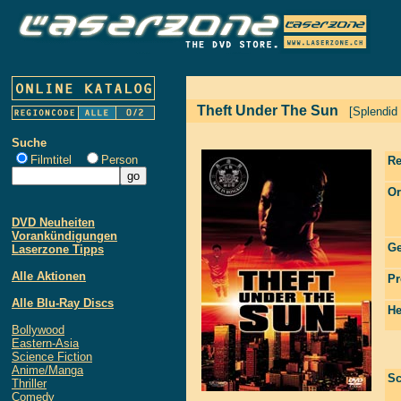
Theft Under The Sun
[Splendid
Suche
Filmtitel
Person
Re
Or
DVD Neuheiten
Vorankündigungen
Ge
Laserzone Tipps
Alle Aktionen
Pr
Alle Blu-Ray Discs
He
Bollywood
Eastern-Asia
Science Fiction
Anime/Manga
Sc
Thriller
Comedy