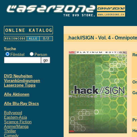
.hack//SIGN - Vol. 4 - Omnipot
Suche
Filmtitel
Person
Re
DVD Neuheiten
Vorankündigungen
Or
Laserzone Tipps
Ge
Alle Aktionen
Alle Blu-Ray Discs
Bollywood
Eastern-Asia
Pr
Science Fiction
Anime/Manga
He
Thriller
Comedy