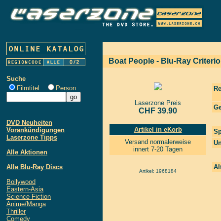
Boat People - Blu-Ray Criterio
Suche
Filmtitel
Person
Re
Laserzone Preis
Ge
CHF 39.90
DVD Neuheiten
Artikel in eKorb
Vorankündigungen
Sp
Laserzone Tipps
Versand normalerweise
Un
innert 7-20 Tagen
Alle Aktionen
Alle Blu-Ray Discs
Al
Artikel: 1968184
Bollywood
Eastern-Asia
Science Fiction
Anime/Manga
Thriller
Comedy