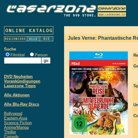
Jules Verne: Phantastische Re
Suche
Filmtitel
Person
Re
Ge
DVD Neuheiten
Vorankündigungen
Laserzone Tipps
Sp
Alle Aktionen
Alle Blu-Ray Discs
Un
Bollywood
Co
Eastern-Asia
Science Fiction
Anime/Manga
Thriller
Comedy