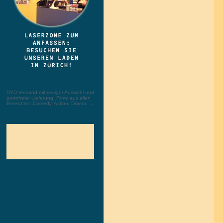
DVD Versand mit riesiger Auswahl und
portofreier Lieferung. Filme aus allen
Bereichen: Comedy, Action, Drama, ...