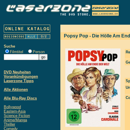
Popsy Pop - Die Hölle Am End
Suche
Filmtitel
Person
Re
Ge
DVD Neuheiten
Vorankündigungen
Laserzone Tipps
Sp
Un
Alle Aktionen
Co
Alle Blu-Ray Discs
Bollywood
Eastern-Asia
Science Fiction
Anime/Manga
Thriller
Comedy