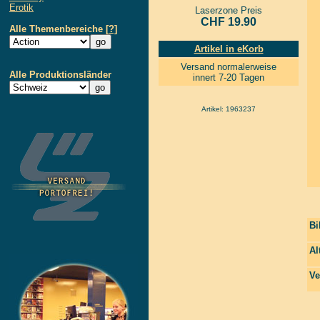
Erotik
Laserzone Preis
CHF 19.90
Alle Themenbereiche
[?]
Artikel in eKorb
Versand normalerweise
Alle Produktionsländer
innert 7-20 Tagen
Artikel: 1963237
Bi
Al
Ve