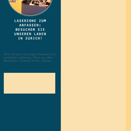
DVD Versand mit riesiger Auswahl und
portofreier Lieferung. Filme aus allen
Bereichen: Comedy, Action, Drama, ...