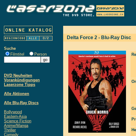
Delta Force 2 - Blu-Ray Disc
Suche
Filmtitel
Person
Re
DVD Neuheiten
Vorankündigungen
Or
Laserzone Tipps
Alle Aktionen
Alle Blu-Ray Discs
Ge
Bollywood
Eastern-Asia
Pr
Science Fiction
Anime/Manga
He
Thriller
Comedy