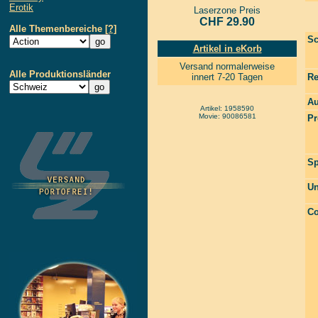
Erotik
Laserzone Preis
CHF 29.90
Alle Themenbereiche
[?]
Sc
Artikel in eKorb
Versand normalerweise
Alle Produktionsländer
innert 7-20 Tagen
Re
Au
Artikel: 1958590
Movie: 90086581
Pr
Sp
Un
Co