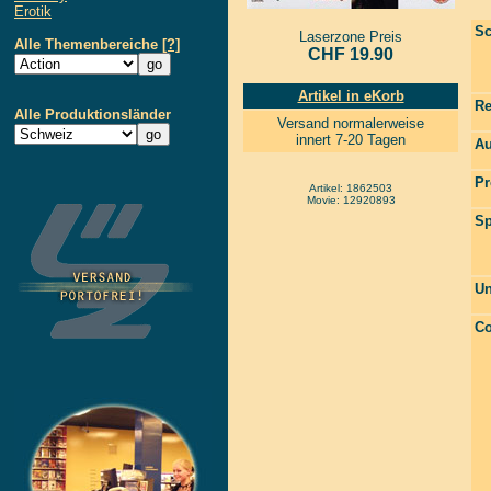
Erotik
Sc
Laserzone Preis
Alle Themenbereiche
[?]
CHF 19.90
Artikel in eKorb
Re
Alle Produktionsländer
Versand normalerweise
innert 7-20 Tagen
Au
Pr
Artikel: 1862503
Movie: 12920893
Sp
Un
Co