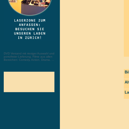
DVD Versand mit riesiger Auswahl und
portofreier Lieferung. Filme aus allen
Bereichen: Comedy, Action, Drama, ...
Bi
Al
La