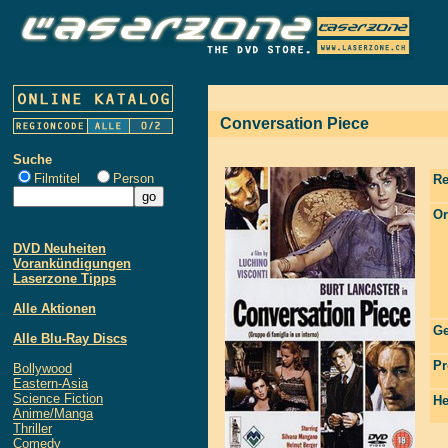
Conversation Piece
Suche
Filmtitel
Person
Re
Or
DVD Neuheiten
Vorankündigungen
Laserzone Tipps
Alle Aktionen
Ge
Alle Blu-Ray Discs
Pr
Bollywood
Eastern-Asia
Science Fiction
He
Anime/Manga
Thriller
Comedy