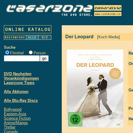
Der Leopard
[Koch Media]
Suche
Filmtitel
Person
Re
Or
DVD Neuheiten
Vorankündigungen
Laserzone Tipps
Ge
Alle Aktionen
Alle Blu-Ray Discs
Pr
Bollywood
Eastern-Asia
Science Fiction
He
Anime/Manga
Thriller
Comedy