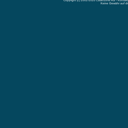
Copyright (c) 2002-2020 Laserzone AG - Kontak
Keine Gewähr auf die