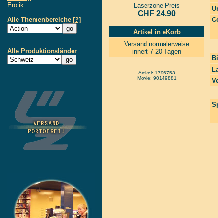
Erotik
Laserzone Preis
Un
CHF 24.90
Alle Themenbereiche
[?]
Co
Artikel in eKorb
Versand normalerweise
Alle Produktionsländer
innert 7-20 Tagen
Bi
La
Artikel: 1796753
Movie: 90149881
Ve
Sp