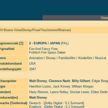
Haup
UV-Buena Vista/Disney/Pixar/Touchstone/Miramax]
egionencode [
?
]
2 - EUROPA / JAPAN
(PAL)
iginaltitel
Fun And Fancy Free
Fröhlich Frei Spass Dabei
enre
Animation / Disney / Familienfilm / Kinderfilm / Musical
roduktionsland
USA
rstellungsjahr
1947
chauspieler
Walt Disney
,
Clarence Nash
,
Billy Gilbert
,
Edgar Berg
egie
Hamilton Luske
,
Jack Kinney
,
William Morgan
tor(en)
Harry Reeves
,
Lance Nolley
,
Sinclair Lewis
,
Eldon Dedin
roduzent(en)
Walt Disney
prache (Tonformat)
Deutsch (Dolby Digital - 5.1 Surround)
Englisch (Dolby Digital - 5.1 Surround)