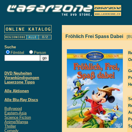
Fröhlich Frei Spass Dabei
[B
Suche
Filmtitel
Person
R
Or
G
DVD Neuheiten
Vorankündigungen
P
Laserzone Tipps
He
Alle Aktionen
S
Alle Blu-Ray Discs
R
Bollywood
Au
Eastern-Asia
Science Fiction
P
Anime/Manga
S
Thriller
Comedy