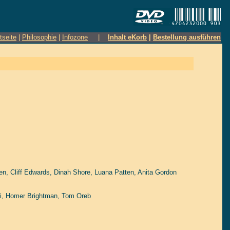
tseite
|
Philosophie
|
Infozone
|
Inhalt eKorb
|
Bestellung ausführen
en
,
Cliff Edwards
,
Dinah Shore
,
Luana Patten
,
Anita Gordon
i
,
Homer Brightman
,
Tom Oreb