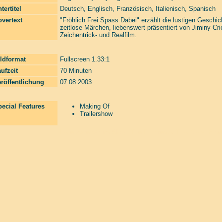
tertitel
Deutsch, Englisch, Französisch, Italienisch, Spanisch
vertext
"Fröhlich Frei Spass Dabei" erzählt die lustigen Gesch
zeitlose Märchen, liebenswert präsentiert von Jiminy C
Zeichentrick- und Realfilm.
ldformat
Fullscreen 1.33:1
ufzeit
70 Minuten
röffentlichung
07.08.2003
ecial Features
Making Of
Trailershow
Laserzone Online Shop. The Filmfreaks That Care. Enter