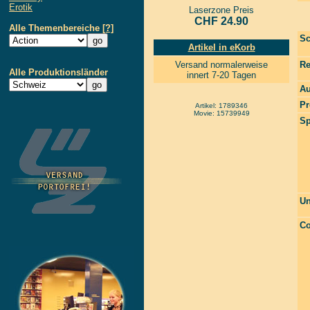
Erotik
Laserzone Preis
CHF 24.90
Alle Themenbereiche
[?]
Sc
Artikel in eKorb
Versand normalerweise
Re
Alle Produktionsländer
innert 7-20 Tagen
Au
Pr
Artikel: 1789346
Movie: 15739949
Sp
Un
Co