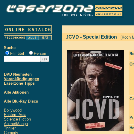
JCVD - Special Edition
[Koch M
Suche
Filmtitel
Person
Re
Or
DVD Neuheiten
Vorankündigungen
Laserzone Tipps
Alle Aktionen
Ge
Alle Blu-Ray Discs
Bollywood
Eastern-Asia
Pr
Science Fiction
Anime/Manga
He
Thriller
Comedy