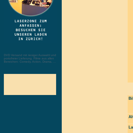
DVD Versand mit riesiger Auswahl und
portofreier Lieferung. Filme aus allen
Bereichen: Comedy, Action, Drama, ...
Bi
Al
La