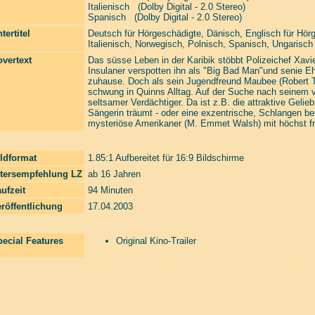
Italienisch (Dolby Digital - 2.0 Stereo)
Spanisch (Dolby Digital - 2.0 Stereo)
tertitel
Deutsch für Hörgeschädigte, Dänisch, Englisch für Hörg
Italienisch, Norwegisch, Polnisch, Spanisch, Ungarisch
vertext
Das süsse Leben in der Karibik stöbbt Polizeichef Xavi
Insulaner verspotten ihn als "Big Bad Man"und senie Eh
zuhause. Doch als sein Jugendfreund Maubee (Robert T
schwung in Quinns Alltag. Auf der Suche nach seinem 
seltsamer Verdächtiger. Da ist z.B. die attraktive Gelie
Sängerin träumt - oder eine exzentrische, Schlangen b
mysteriöse Amerikaner (M. Emmet Walsh) mit höchst fr
ldformat
1.85:1 Aufbereitet für 16:9 Bildschirme
ltersempfehlung LZ
ab 16 Jahren
ufzeit
94 Minuten
röffentlichung
17.04.2003
ecial Features
Original Kino-Trailer
Laserzone Online Shop. The Filmfreaks That Care. Enter