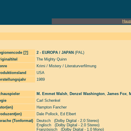
Haup
egionencode [
?
]
2 - EUROPA / JAPAN
(PAL)
iginaltitel
The Mighty Quinn
enre
Krimi / Mistery / Literaturverfilmung
roduktionsland
USA
rstellungsjahr
1989
chauspieler
M. Emmet Walsh
,
Denzel Washington
,
James Fox
,
egie
Carl Schenkel
tor(en)
Hampton Fancher
roduzent(en)
Dale Pollock
,
Ed Elbert
prache (Tonformat)
Deutsch (Dolby Digital - 2.0 Stereo)
Englisch (Dolby Digital - 2.0 Stereo)
Französisch (Dolby Digital - 1.0 Mono)