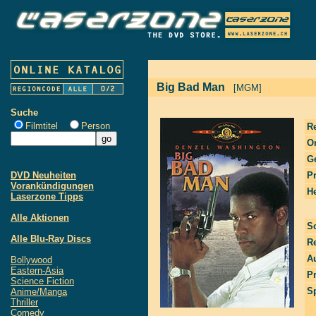
Big Bad Man
[MGM]
Suche
Filmtitel
Person
R
Or
G
DVD Neuheiten
P
Vorankündigungen
He
Laserzone Tipps
Alle Aktionen
S
Alle Blu-Ray Discs
R
Au
Bollywood
Eastern-Asia
P
Science Fiction
S
Anime/Manga
Thriller
Comedy