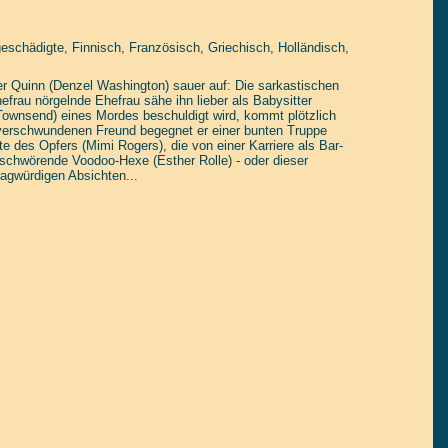
eschädigte, Finnisch, Französisch, Griechisch, Holländisch,
er Quinn (Denzel Washington) sauer auf: Die sarkastischen
efrau nörgelnde Ehefrau sähe ihn lieber als Babysitter
ownsend) eines Mordes beschuldigt wird, kommt plötzlich
verschwundenen Freund begegnet er einer bunten Truppe
bte des Opfers (Mimi Rogers), die von einer Karriere als Bar-
eschwörende Voodoo-Hexe (Esther Rolle) - oder dieser
agwürdigen Absichten...
tain yourself!