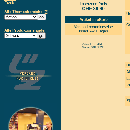
Erotik
Laserzone Preis
CHF 39.90
Alle Themenbereiche
[?]
Un
Artikel in eKorb
Co
Versand normalerweise
Alle Produktionsländer
innert 7-20 Tagen
Artikel: 1764505
Movie: 90108211
Bi
A
La
Ve
Sp