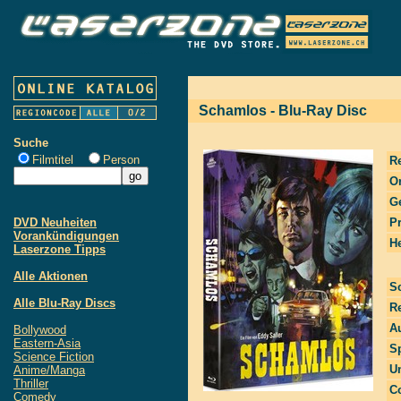
Schamlos - Blu-Ray Disc
Suche
Filmtitel
Person
R
Or
G
DVD Neuheiten
P
Vorankündigungen
He
Laserzone Tipps
Alle Aktionen
S
Alle Blu-Ray Discs
R
Au
Bollywood
Eastern-Asia
S
Science Fiction
Un
Anime/Manga
Thriller
Co
Comedy