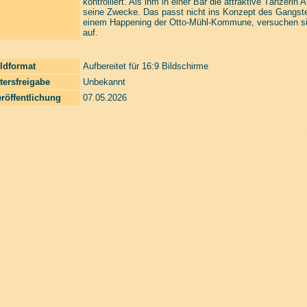
kontrolliert. Als ihm in einer Bar die attraktive Tänzerin 
seine Zwecke. Das passt nicht ins Konzept des Gangster
einem Happening der Otto-Mühl-Kommune, versuchen sic
auf.
ldformat
Aufbereitet für 16:9 Bildschirme
tersfreigabe
Unbekannt
röffentlichung
07.05.2026
Laserzone Online Shop. The Filmfreaks That Care. Enter