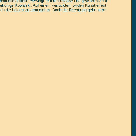
Annabella auffällt, erzwingt er ihre Freigabe und gewinnt sie für
königs Kowalski. Auf einem verrückten, wilden Künstlerfest,
h die beiden zu arrangieren. Doch die Rechnung geht nicht
tain yourself!