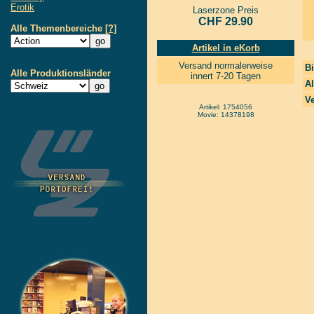
Erotik
Laserzone Preis
CHF 29.90
Alle Themenbereiche
[?]
Artikel in eKorb
Versand normalerweise
Bi
Alle Produktionsländer
innert 7-20 Tagen
Al
Ve
Artikel: 1754056
Movie: 14378198