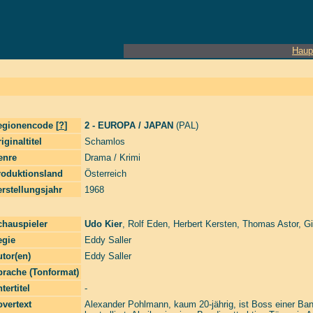
Haup
egionencode [
?
]
2 - EUROPA / JAPAN
(PAL)
iginaltitel
Schamlos
enre
Drama / Krimi
roduktionsland
Österreich
rstellungsjahr
1968
chauspieler
Udo Kier
,
Rolf Eden
,
Herbert Kersten
,
Thomas Astor
,
Gi
egie
Eddy Saller
tor(en)
Eddy Saller
prache (Tonformat)
tertitel
-
vertext
Alexander Pohlmann, kaum 20-jährig, ist Boss einer Ba