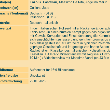
tor(en)
Enzo G. Castellari
,
Massimo De Rita
,
Angelino Maiuri
roduzent(en)
Galliano Juso
prache (Tonformat)
Deutsch (DTS)
Italienisch (DTS)
tertitel
Deutsch, Italienisch
vertext
In dem italienischen Polizei-Thriller Racket gerät der au
Fabio Testi) in einen brutalen Kampf gegen das organisi
mit Gewalt, Korruption und Einschüchterung die Kontroll
sich einschüchtern zu lassen, und geht kompromisslos 
sich allein gestellt ist. er Film zeigt in typischer Poli
geprägte Gesellschaft und ist geprägt von harten Action
Racket ist ein Klassiker des italienischen Polizeifilms 
Castellari. EXTRAS: Videointerview mit Regisseur Enzo G.
19 Min.) / Videointerview mit Massimo Vanni (ca.43 Min.
ldformat
Aufbereitet für 16:9 Bildschirme
tersfreigabe
Unbekannt
röffentlichung
22.01.2026
Laserzone Online Shop. The Filmfreaks That Care. Enter