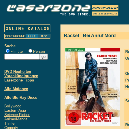
Racket - Bei Anruf Mord
Suche
Filmtitel
Person
R
Or
DVD Neuheiten
G
Vorankündigungen
Laserzone Tipps
P
He
Alle Aktionen
Alle Blu-Ray Discs
S
Bollywood
Eastern-Asia
Science Fiction
Anime/Manga
Thriller
R
Comedy