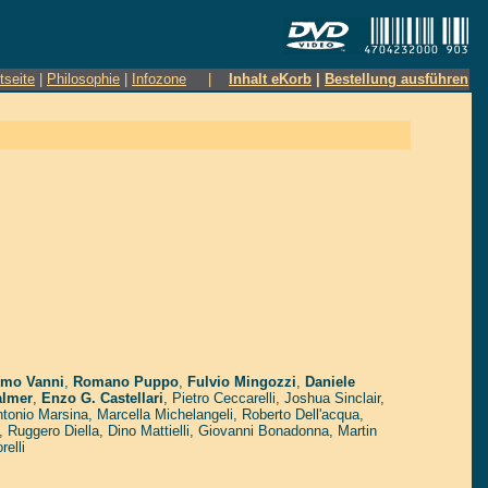
tseite
|
Philosophie
|
Infozone
|
Inhalt eKorb
|
Bestellung ausführen
imo Vanni
,
Romano Puppo
,
Fulvio Mingozzi
,
Daniele
almer
,
Enzo G. Castellari
,
Pietro Ceccarelli
,
Joshua Sinclair
,
tonio Marsina
,
Marcella Michelangeli
,
Roberto Dell'acqua
,
,
Ruggero Diella
,
Dino Mattielli
,
Giovanni Bonadonna
,
Martin
relli