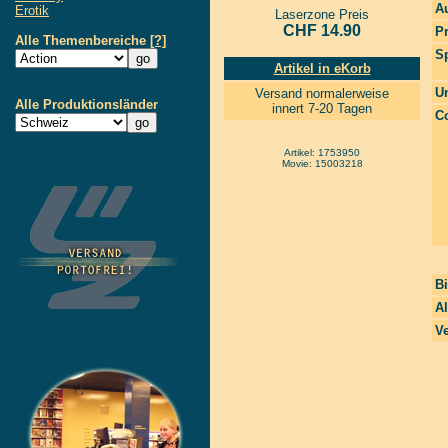
Au
Erotik
Laserzone Preis
CHF 14.90
P
Alle Themenbereiche
[?]
S
Artikel in eKorb
Un
Versand normalerweise
Alle Produktionsländer
innert 7-20 Tagen
Co
Artikel: 1753950
Movie: 15003218
Bi
Al
Ve