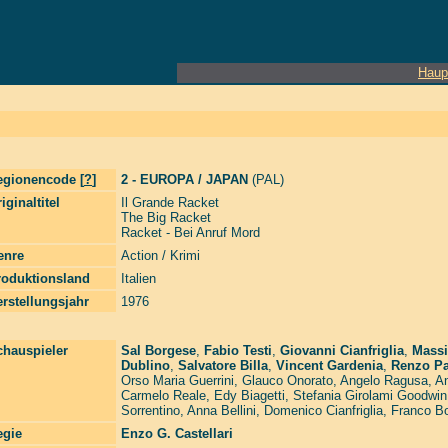
Haup
egionencode [
?
]
2 - EUROPA / JAPAN
(PAL)
iginaltitel
Il Grande Racket
The Big Racket
Racket - Bei Anruf Mord
enre
Action / Krimi
roduktionsland
Italien
rstellungsjahr
1976
chauspieler
Sal Borgese
,
Fabio Testi
,
Giovanni Cianfriglia
,
Mass
Dublino
,
Salvatore Billa
,
Vincent Gardenia
,
Renzo P
Orso Maria Guerrini
,
Glauco Onorato
,
Angelo Ragusa
,
An
Carmelo Reale
,
Edy Biagetti
,
Stefania Girolami Goodwin
Sorrentino
,
Anna Bellini
,
Domenico Cianfriglia
,
Franco Bo
egie
Enzo G. Castellari