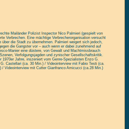
frechte Mailänder Polizist Inspector Nico Palmieri (gespielt von
erte Verbrechen. Eine mächtige Verbrecherorganisation versucht
e über die Stadt zu übernehmen. Palmieri weigert sich jedoch,
gegen die Gangster vor – auch wenn er dabei zunehmend auf
ziottesco-Manier eine düstere, von Gewalt und Machtmissbrauch
-Szenen, Verfolgungsjagden und zynischer Gesellschaftskritik.
der 1970er Jahre, inszeniert vom Genre-Spezialisten Enzo G.
 Castellari (ca. 30 Min.) / Videointerview mit Fabio Testi (ca.
) / Videointerview mit Cutter Gianfranco Amicucci (ca.28 Min.)
tain yourself!