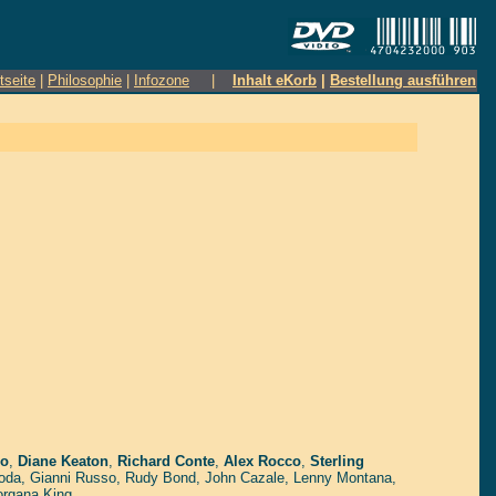
tseite
|
Philosophie
|
Infozone
|
Inhalt eKorb
|
Bestellung ausführen
do
,
Diane Keaton
,
Richard Conte
,
Alex Rocco
,
Sterling
oda
,
Gianni Russo
,
Rudy Bond
,
John Cazale
,
Lenny Montana
,
rgana King