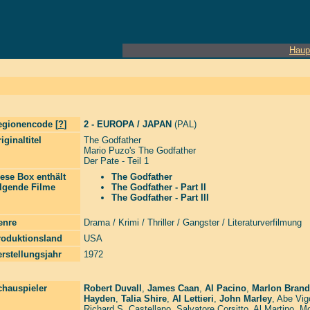
Haup
egionencode [
?
]
2 - EUROPA / JAPAN
(PAL)
iginaltitel
The Godfather
Mario Puzo's The Godfather
Der Pate - Teil 1
ese Box enthält
The Godfather
olgende Filme
The Godfather - Part II
The Godfather - Part III
enre
Drama / Krimi / Thriller / Gangster / Literaturverfilmung
roduktionsland
USA
rstellungsjahr
1972
chauspieler
Robert Duvall
,
James Caan
,
Al Pacino
,
Marlon Bran
Hayden
,
Talia Shire
,
Al Lettieri
,
John Marley
,
Abe Vig
Richard S. Castellano
,
Salvatore Corsitto
,
Al Martino
,
Mo