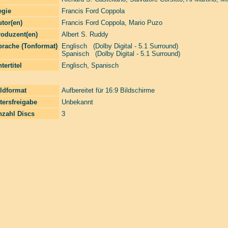
egie
Francis Ford Coppola
tor(en)
Francis Ford Coppola
,
Mario Puzo
roduzent(en)
Albert S. Ruddy
prache (Tonformat)
Englisch (Dolby Digital - 5.1 Surround)
Spanisch (Dolby Digital - 5.1 Surround)
tertitel
Englisch, Spanisch
ldformat
Aufbereitet für 16:9 Bildschirme
tersfreigabe
Unbekannt
nzahl Discs
3
Laserzone Online Shop. The Filmfreaks That Care. Enter