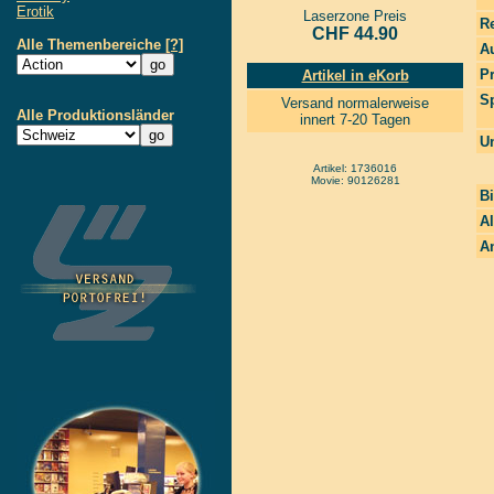
Erotik
Laserzone Preis
R
CHF 44.90
Alle Themenbereiche
[?]
Au
P
Artikel in eKorb
S
Versand normalerweise
Alle Produktionsländer
innert 7-20 Tagen
Un
Artikel: 1736016
Movie: 90126281
Bi
Al
A