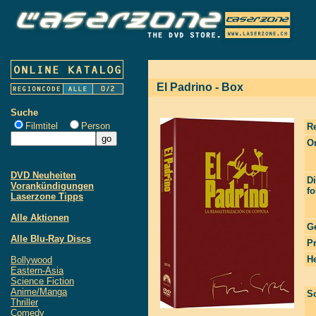
El Padrino - Box
Suche
Filmtitel
Person
R
Or
DVD Neuheiten
Di
Vorankündigungen
f
Laserzone Tipps
Alle Aktionen
G
Alle Blu-Ray Discs
P
He
Bollywood
Eastern-Asia
Science Fiction
Anime/Manga
S
Thriller
Comedy