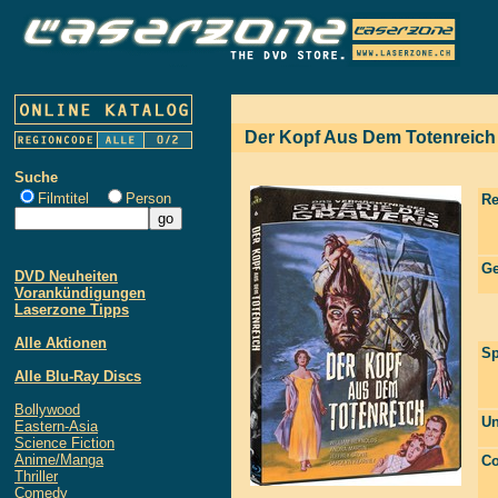
Der Kopf Aus Dem Totenreich 
Suche
Filmtitel
Person
Re
Ge
DVD Neuheiten
Vorankündigungen
Laserzone Tipps
Alle Aktionen
Sp
Alle Blu-Ray Discs
Bollywood
Un
Eastern-Asia
Science Fiction
Anime/Manga
Co
Thriller
Comedy