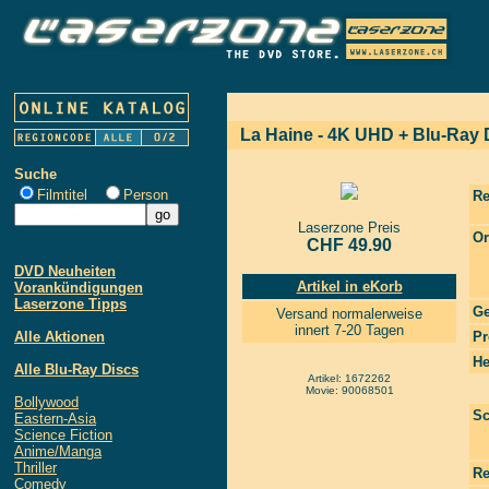
La Haine - 4K UHD + Blu-Ray D
Suche
Filmtitel
Person
Re
Laserzone Preis
Or
CHF 49.90
DVD Neuheiten
Artikel in eKorb
Vorankündigungen
Laserzone Tipps
Ge
Versand normalerweise
innert 7-20 Tagen
Alle Aktionen
Pr
He
Alle Blu-Ray Discs
Artikel: 1672262
Movie: 90068501
Bollywood
Sc
Eastern-Asia
Science Fiction
Anime/Manga
Thriller
Re
Comedy