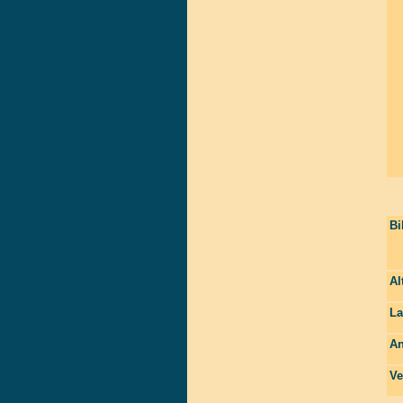
Bi
Al
La
An
Ve