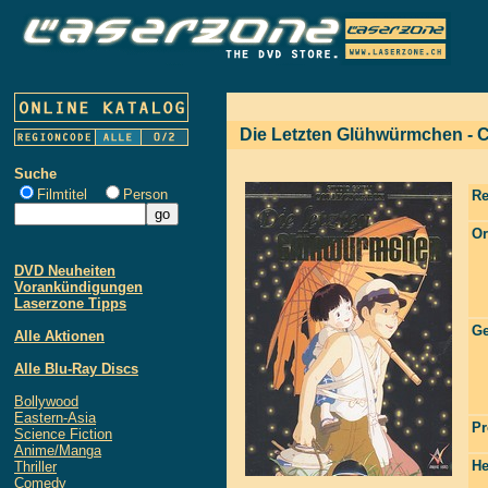
Die Letzten Glühwürmchen - C
Suche
Filmtitel
Person
Re
Or
DVD Neuheiten
Vorankündigungen
Laserzone Tipps
Ge
Alle Aktionen
Alle Blu-Ray Discs
Bollywood
Eastern-Asia
Pr
Science Fiction
Anime/Manga
He
Thriller
Comedy