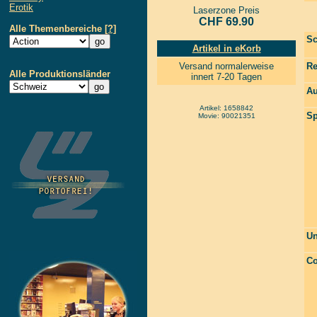
Erotik
Laserzone Preis
CHF 69.90
Alle Themenbereiche
[?]
Sc
Artikel in eKorb
Versand normalerweise
Re
Alle Produktionsländer
innert 7-20 Tagen
Au
Artikel: 1658842
Sp
Movie: 90021351
Un
Co