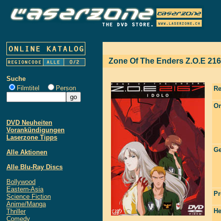
Zone Of The Enders Z.O.E 21
Suche
Filmtitel
Person
Re
Or
DVD Neuheiten
Vorankündigungen
Laserzone Tipps
Ge
Alle Aktionen
Alle Blu-Ray Discs
Bollywood
Eastern-Asia
Pr
Science Fiction
Anime/Manga
He
Thriller
Comedy