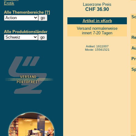
Erotik
Laserzone Preis
CHF 36.90
Alle Themenbereiche
[?]
Sc
Artikel in eKorb
Versand normalerweise
Alle Produktionsländer
innert 7-20 Tagen
Re
Artikel: 1611007
Au
Movie: 15561521
Pr
Sp