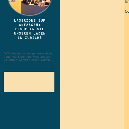
Un
Co
DVD Versand mit riesiger Auswahl und
portofreier Lieferung. Filme aus allen
Bereichen: Comedy, Action, Drama, ...