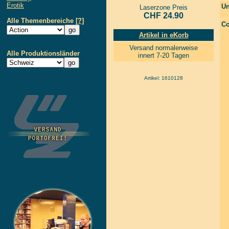
Erotik
Un
Laserzone Preis
CHF 24.90
Alle Themenbereiche
[?]
Co
Artikel in eKorb
Versand normalerweise
Alle Produktionsländer
innert 7-20 Tagen
Artikel: 1610128