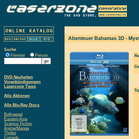
Abenteuer Bahamas 3D - Myst
Suche
Filmtitel
Person
Re
Ge
DVD Neuheiten
Vorankündigungen
Laserzone Tipps
Sp
Alle Aktionen
Alle Blu-Ray Discs
Bollywood
Eastern-Asia
Science Fiction
Anime/Manga
Thriller
Comedy