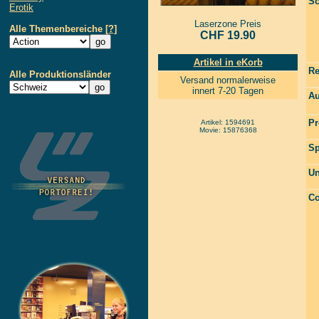
Sc
Erotik
Laserzone Preis
Alle Themenbereiche
[?]
CHF 19.90
Artikel in eKorb
Re
Alle Produktionsländer
Versand normalerweise
innert 7-20 Tagen
Au
Pr
Artikel: 1594691
Movie: 15876368
Sp
Un
Co