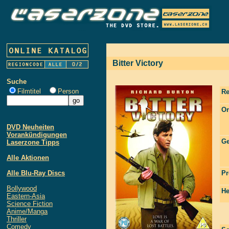
Bitter Victory
Suche
Filmtitel
Person
Re
Or
DVD Neuheiten
Vorankündigungen
Ge
Laserzone Tipps
Alle Aktionen
Alle Blu-Ray Discs
Pr
Bollywood
He
Eastern-Asia
Science Fiction
Anime/Manga
Thriller
Comedy