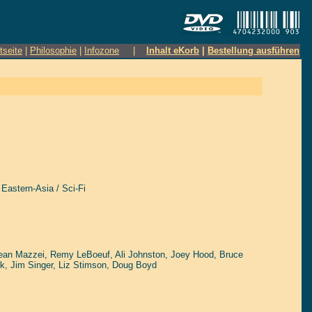
tseite
|
Philosophie
|
Infozone
|
Inhalt eKorb
|
Bestellung ausführen
Eastern-Asia / Sci-Fi
ean Mazzei
,
Remy LeBoeuf
,
Ali Johnston
,
Joey Hood
,
Bruce
ck
,
Jim Singer
,
Liz Stimson
,
Doug Boyd