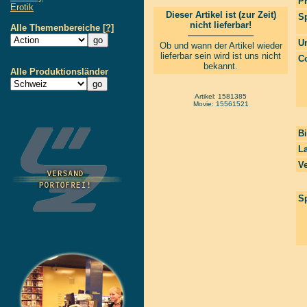
P
Erotik
Dieser Artikel ist (zur Zeit)
S
nicht lieferbar!
Alle Themenbereiche
[?]
Un
Ob und wann der Artikel wieder
lieferbar sein wird ist uns nicht
Co
bekannt.
Alle Produktionsländer
Artikel: 1581385
Movie: 15561521
Bi
La
Ve
Sp