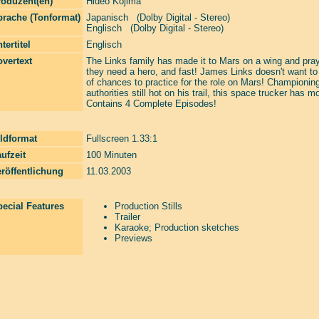
roduzent(en)
Hideo Kojima
prache (Tonformat)
Japanisch (Dolby Digital - Stereo)
Englisch (Dolby Digital - Stereo)
tertitel
Englisch
vertext
The Links family has made it to Mars on a wing and prayer
they need a hero, and fast! James Links doesn't want to b
of chances to practice for the role on Mars! Championing 
authorities still hot on his trail, this space trucker ha
Contains 4 Complete Episodes!
ldformat
Fullscreen 1.33:1
ufzeit
100 Minuten
röffentlichung
11.03.2003
ecial Features
Production Stills
Trailer
Karaoke; Production sketches
Previews
Laserzone Online Shop. The Filmfreaks That Care. Enter