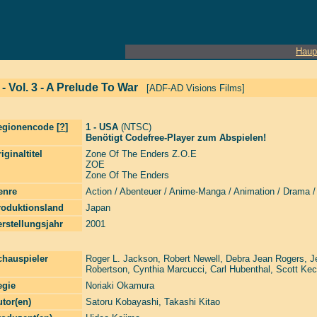
Haup
 Vol. 3 - A Prelude To War
[ADF-AD Visions Films]
egionencode [
?
]
1 - USA
(NTSC)
Benötigt Codefree-Player zum Abspielen!
iginaltitel
Zone Of The Enders Z.O.E
ZOE
Zone Of The Enders
enre
Action / Abenteuer / Anime-Manga / Animation / Drama / 
roduktionsland
Japan
rstellungsjahr
2001
chauspieler
Roger L. Jackson
,
Robert Newell
,
Debra Jean Rogers
,
J
Robertson
,
Cynthia Marcucci
,
Carl Hubenthal
,
Scott Ke
egie
Noriaki Okamura
tor(en)
Satoru Kobayashi
,
Takashi Kitao