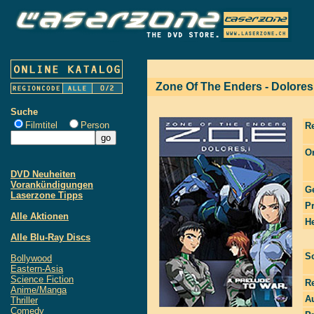
Zone Of The Enders - Dolores -
Suche
Filmtitel
Person
R
Or
DVD Neuheiten
Vorankündigungen
G
Laserzone Tipps
P
Alle Aktionen
He
Alle Blu-Ray Discs
S
Bollywood
Eastern-Asia
Science Fiction
R
Anime/Manga
Au
Thriller
Comedy