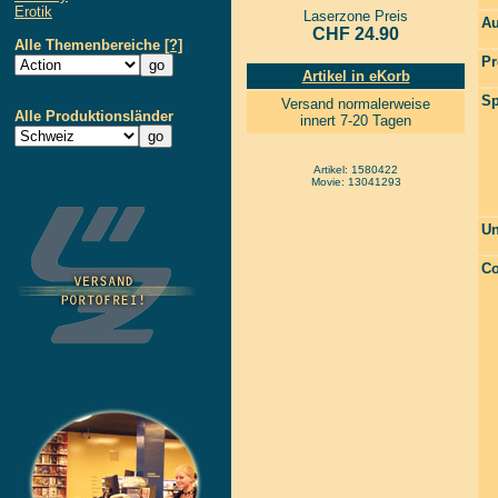
Erotik
Laserzone Preis
Au
CHF 24.90
Alle Themenbereiche
[?]
Pr
Artikel in eKorb
Sp
Versand normalerweise
Alle Produktionsländer
innert 7-20 Tagen
Artikel: 1580422
Movie: 13041293
Un
Co