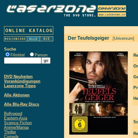
Der Teufelsgeiger
[Universum]
Suche
Filmtitel
Person
Re
Or
DVD Neuheiten
Ge
Vorankündigungen
Laserzone Tipps
Pr
Alle Aktionen
He
Alle Blu-Ray Discs
Bollywood
Eastern-Asia
Sc
Science Fiction
Anime/Manga
Thriller
Re
Comedy