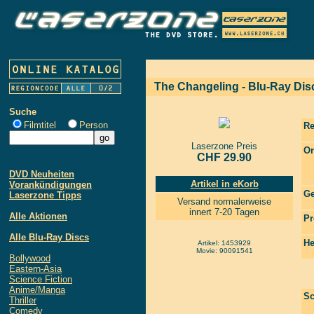
The Changeling - Blu-Ray Dis
Suche
Filmtitel
Person
Re
Laserzone Preis
Or
CHF 29.90
DVD Neuheiten
Artikel in eKorb
Vorankündigungen
Ge
Laserzone Tipps
Versand normalerweise
innert 7-20 Tagen
Alle Aktionen
Pr
Alle Blu-Ray Discs
He
Artikel: 1453929
Movie: 90091541
Bollywood
Eastern-Asia
Science Fiction
Anime/Manga
Sc
Thriller
Comedy