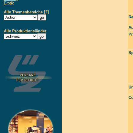
Erotik
Alle Themenbereiche
[?]
Re
Au
Alle Produktionsländer
Pr
Sp
Un
Co