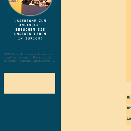
DVD Versand mit riesiger Auswahl und
portofreier Lieferung. Filme aus allen
Bereichen: Comedy, Action, Drama, ...
Bi
Al
La