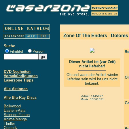
Zone Of The Enders - Dolores 
Suche
Filmtitel
Person
Re
Dieser Artikel ist (zur Zeit)
nicht lieferbar!
DVD Neuheiten
Ob und wann der Artikel wieder
Vorankündigungen
Or
lieferbar sein wird ist uns nicht
Laserzone Tipps
bekannt.
Alle Aktionen
Artikel: 1445677
Alle Blu-Ray Discs
Movie: 15561521
Ge
Bollywood
Eastern-Asia
Science Fiction
Anime/Manga
Thriller
Comedy
Pr