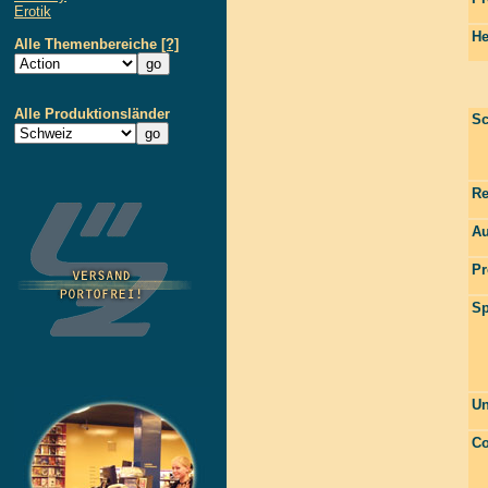
Erotik
He
Alle Themenbereiche
[?]
Alle Produktionsländer
Sc
Re
Au
Pr
Sp
Un
Co