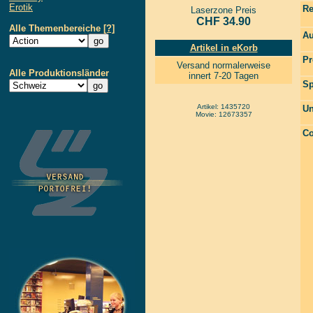
Erotik
Re
Laserzone Preis
CHF 34.90
Alle Themenbereiche
[?]
Au
Artikel in eKorb
Pr
Versand normalerweise
Alle Produktionsländer
innert 7-20 Tagen
Sp
Artikel: 1435720
Un
Movie: 12673357
Co