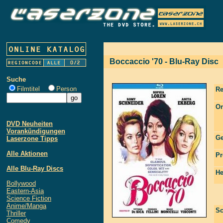
Boccaccio '70 - Blu-Ray Disc
Suche
Filmtitel
Person
Re
Or
DVD Neuheiten
Vorankündigungen
Ge
Laserzone Tipps
Alle Aktionen
Pr
Alle Blu-Ray Discs
He
Bollywood
Eastern-Asia
Science Fiction
Anime/Manga
Sc
Thriller
Comedy