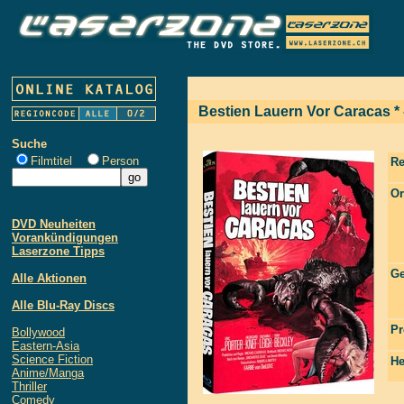
Bestien Lauern Vor Caracas * 
Suche
Filmtitel
Person
Re
Or
DVD Neuheiten
Vorankündigungen
Laserzone Tipps
Ge
Alle Aktionen
Alle Blu-Ray Discs
Pr
Bollywood
Eastern-Asia
Science Fiction
He
Anime/Manga
Thriller
Comedy