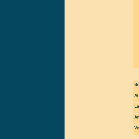
Bi
Al
La
An
Ve