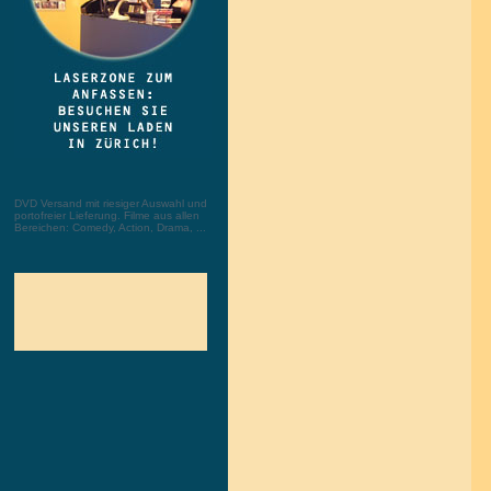
DVD Versand mit riesiger Auswahl und
portofreier Lieferung. Filme aus allen
Bereichen: Comedy, Action, Drama, ...