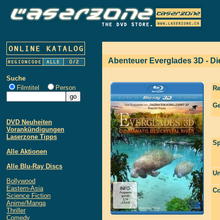
Abenteuer Everglades 3D - Die
Suche
Filmtitel
Person
Re
Ge
DVD Neuheiten
Vorankündigungen
Laserzone Tipps
Sp
Alle Aktionen
Alle Blu-Ray Discs
Un
Bollywood
Eastern-Asia
Co
Science Fiction
Anime/Manga
Thriller
Comedy