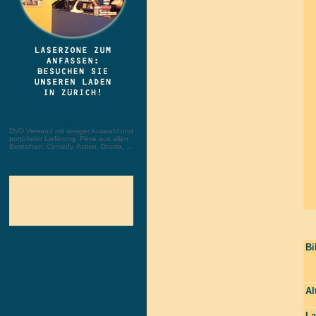
DVD Versand mit riesiger Auswahl und
portofreier Lieferung. Filme aus allen
Bereichen: Comedy, Action, Drama, ...
Bi
Al
La